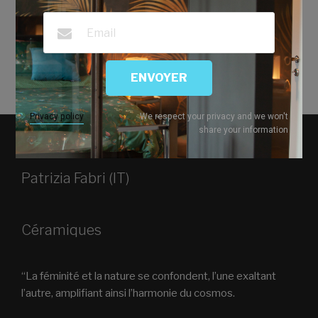
ENVOYER
Privacy policy
We respect your privacy and we won't
share your information
PATRIZIA FABRI
Patrizia Fabri (IT)
Céramiques
“La féminité et la nature se confondent, l’une exaltant
l’autre, amplifiant ainsi l’harmonie du cosmos.